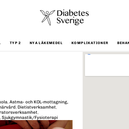
1
TYP 2
NYA LÄKEMEDEL
KOMPLIKATIONER
BEHA
kola
,
Astma- och KOL-mottagning,
märvård
,
Dietistverksamhet
,
ratorsverksamhet
,
,
Sjukgymnastik/Fysioterapi