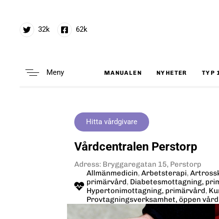
32k
62k
Meny
MANUALEN
NYHETER
TYP 
Type and hit enter
Hitta vårdgivare
Vårdcentralen Perstorp
Adress: Bryggaregatan 15, Perstorp
Allmänmedicin
,
Arbetsterapi
,
Artross
primärvård
,
Diabetesmottagning, pri
Hypertonimottagning, primärvård
,
Ku
Provtagningsverksamhet, öppen vård