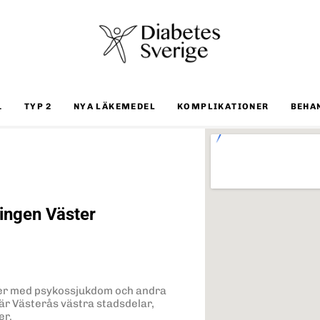
1
TYP 2
NYA LÄKEMEDEL
KOMPLIKATIONER
BEHA
ingen Väster
ner med psykossjukdom och andra
är Västerås västra stadsdelar,
er.