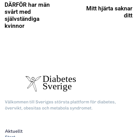
DÄRFÖR har män
Mitt hjärta saknar
svårt med
ditt
självständiga
kvinnor
Välkommen till Sveriges största plattform för diabetes,
övervikt, obesitas och metabola syndromet.
Aktuellt