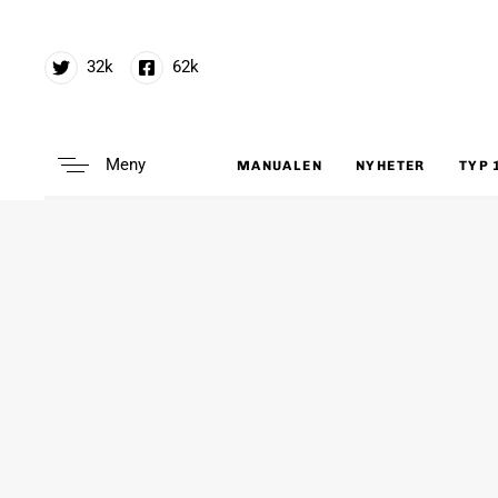
32k
62k
Meny
MANUALEN
NYHETER
TYP 
Type and hit enter