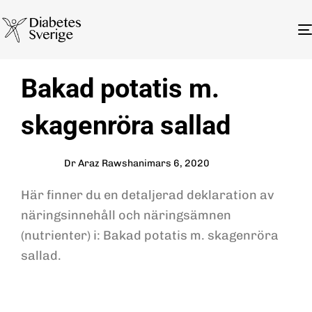
Author
Published
PUBLISHED
Bakad potatis m.
on:
IN:
skagenröra sallad
Dr Araz Rawshani
mars 6, 2020
Här finner du en detaljerad deklaration av
näringsinnehåll och näringsämnen
(nutrienter) i: Bakad potatis m. skagenröra
sallad.