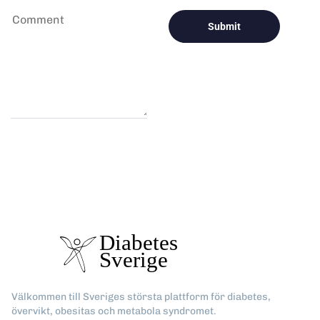
Välkommen till Sveriges största plattform för diabetes,
övervikt, obesitas och metabola syndromet.