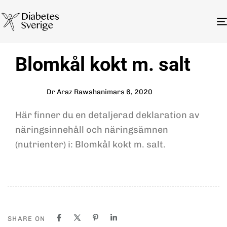
Author
Published
PUBLISHED
Blomkål kokt m. salt
on:
IN:
Dr Araz Rawshani
mars 6, 2020
Här finner du en detaljerad deklaration av
näringsinnehåll och näringsämnen
(nutrienter) i: Blomkål kokt m. salt.
SHARE ON