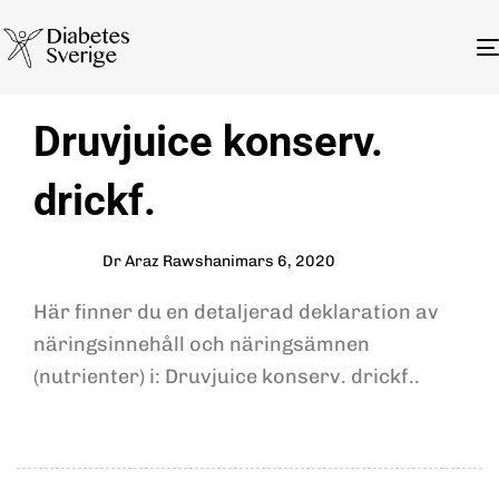
Author
Published
PUBLISHED
Druvjuice konserv.
on:
IN:
drickf.
Dr Araz Rawshani
mars 6, 2020
Här finner du en detaljerad deklaration av
näringsinnehåll och näringsämnen
(nutrienter) i: Druvjuice konserv. drickf..