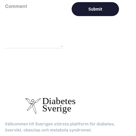
Välkommen till Sveriges största plattform för diabetes,
övervikt, obesitas och metabola syndromet.