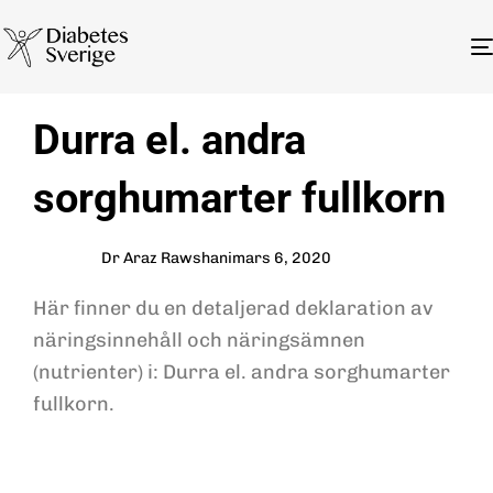
Author
Published
PUBLISHED
Durra el. andra
on:
IN:
sorghumarter fullkorn
Dr Araz Rawshani
mars 6, 2020
Här finner du en detaljerad deklaration av
näringsinnehåll och näringsämnen
(nutrienter) i: Durra el. andra sorghumarter
fullkorn.