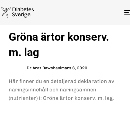
Author
Published
PUBLISHED
Gröna ärtor konserv.
on:
IN:
m. lag
Dr Araz Rawshani
mars 6, 2020
Här finner du en detaljerad deklaration av
näringsinnehåll och näringsämnen
(nutrienter) i: Gröna ärtor konserv. m. lag.