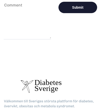
Välkommen till Sveriges största plattform för diabetes,
övervikt, obesitas och metabola syndromet.