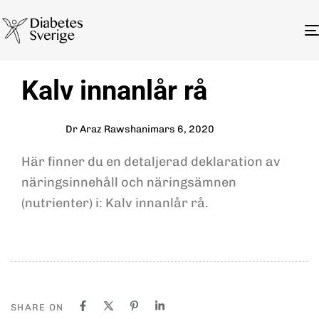
Author
Published
PUBLISHED
Kalv innanlår rå
on:
IN:
Dr Araz Rawshani
mars 6, 2020
Här finner du en detaljerad deklaration av
näringsinnehåll och näringsämnen
(nutrienter) i: Kalv innanlår rå.
SHARE ON