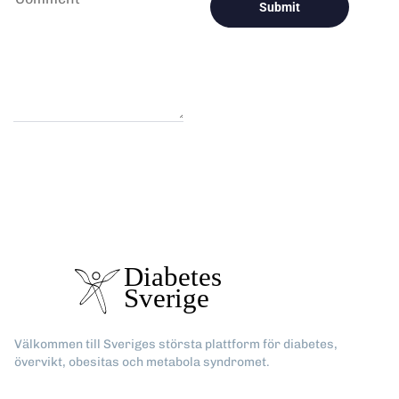
Välkommen till Sveriges största plattform för diabetes,
övervikt, obesitas och metabola syndromet.