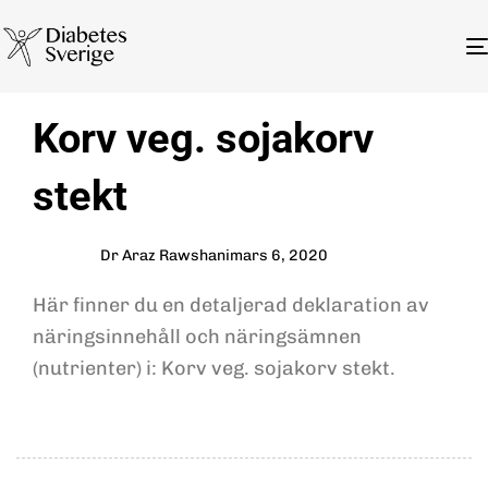
Author
Published
PUBLISHED
Korv veg. sojakorv
on:
IN:
stekt
Dr Araz Rawshani
mars 6, 2020
Här finner du en detaljerad deklaration av
näringsinnehåll och näringsämnen
(nutrienter) i: Korv veg. sojakorv stekt.