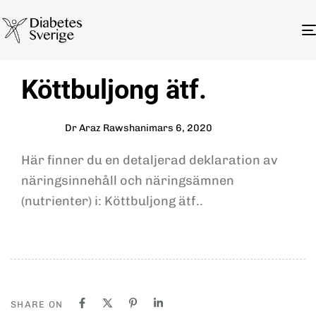
Author
Published
PUBLISHED
Köttbuljong ätf.
on:
IN:
Dr Araz Rawshani
mars 6, 2020
Här finner du en detaljerad deklaration av
näringsinnehåll och näringsämnen
(nutrienter) i: Köttbuljong ätf..
SHARE ON