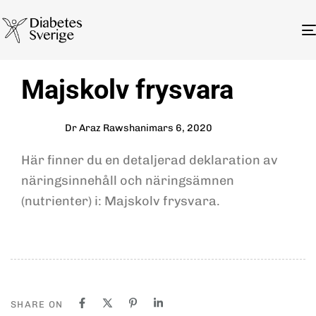
Author
Published
PUBLISHED
Majskolv frysvara
on:
IN:
Dr Araz Rawshani
mars 6, 2020
Här finner du en detaljerad deklaration av
näringsinnehåll och näringsämnen
(nutrienter) i: Majskolv frysvara.
SHARE ON