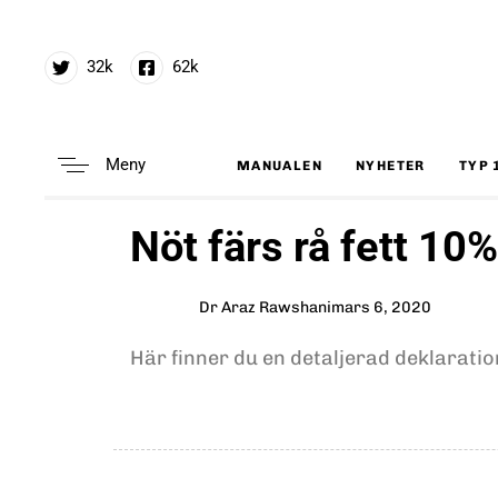
32k
62k
Meny
MANUALEN
NYHETER
TYP 
Type and hit enter
Author
Published
PUBLISHED
Nöt färs rå fett 10%
on:
IN:
Dr Araz Rawshani
mars 6, 2020
Här finner du en detaljerad deklaratio