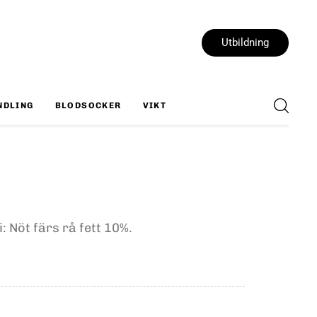
Utbildning
NDLING
BLODSOCKER
VIKT
 Nöt färs rå fett 10%.