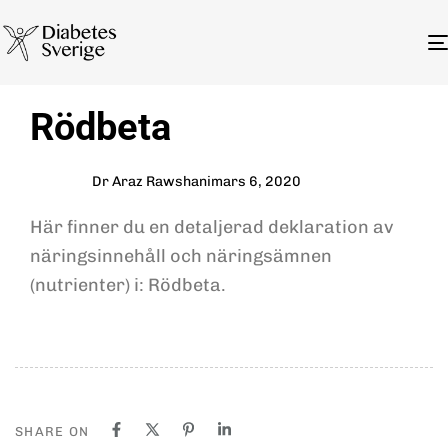
Author
Published
PUBLISHED
Rödbeta
on:
IN:
Dr Araz Rawshani
mars 6, 2020
Här finner du en detaljerad deklaration av
näringsinnehåll och näringsämnen
(nutrienter) i: Rödbeta.
SHARE ON