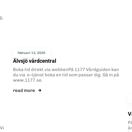
g,
februari 13, 2020
Älvsjö vårdcentral
Boka tid direkt via webbenPå 1177 Vårdguiden kan
du via e-tjänst boka en tid som passar dig. Gå in på
www.1177.se.
read more
V
P
Vi
å