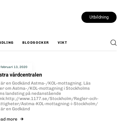
Utbildning
NDLING
BLODSOCKER
VIKT
februari 13, 2020
stra vårdcentralen
i är en Godkänd Astma-/KOL-mottagning. Läs
er om Astma-/KOL-mottagning i Stockholms
äns landsting på nedanstående
änk:http://www.1177.se/Stockholm/Regler-och-
attigheter/Astma-KOL-mottagning-i-Stockholm/
i är en Godkänd
ead more