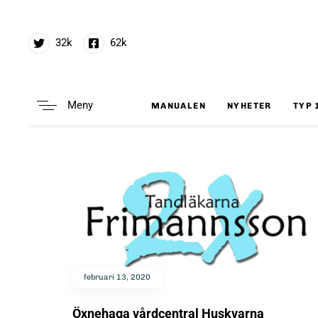
32k
62k
Meny
MANUALEN
NYHETER
TYP 
Type and hit enter
februari 13, 2020
Öxnehaga vårdcentral Huskvarna