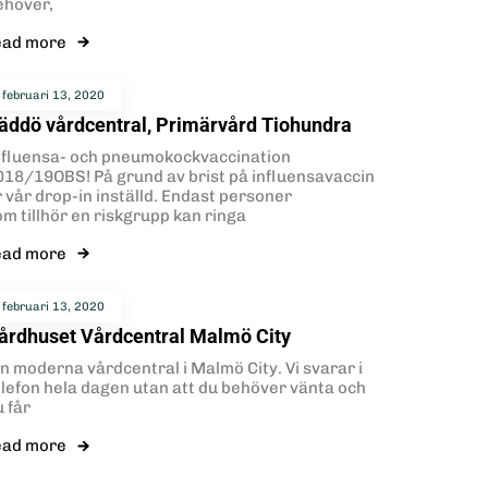
ehöver,
ead more
februari 13, 2020
äddö vårdcentral, Primärvård Tiohundra
nfluensa- och pneumokockvaccination
018/19OBS! På grund av brist på influensavaccin
r vår drop-in inställd. Endast personer
om tillhör en riskgrupp kan ringa
ead more
februari 13, 2020
årdhuset Vårdcentral Malmö City
in moderna vårdcentral i Malmö City. Vi svarar i
elefon hela dagen utan att du behöver vänta och
 får
ead more