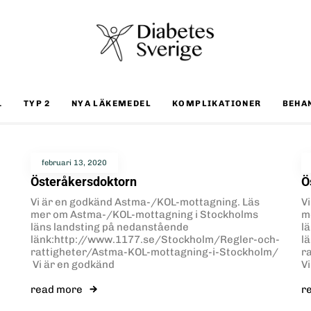
1
TYP 2
NYA LÄKEMEDEL
KOMPLIKATIONER
BEHA
februari 13, 2020
Österåkersdoktorn
Ö
Vi är en godkänd Astma-/KOL-mottagning. Läs
V
mer om Astma-/KOL-mottagning i Stockholms
m
läns landsting på nedanstående
l
länk:http://www.1177.se/Stockholm/Regler-och-
l
rattigheter/Astma-KOL-mottagning-i-Stockholm/
r
Vi är en godkänd
V
read more
r