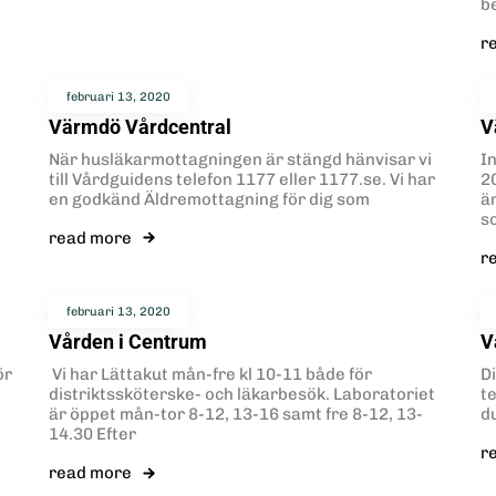
b
r
februari 13, 2020
Värmdö Vårdcentral
V
När husläkarmottagningen är stängd hänvisar vi
I
till Vårdguidens telefon 1177 eller 1177.se. Vi har
2
en godkänd Äldremottagning för dig som
ä
s
read more
r
februari 13, 2020
Vården i Centrum
V
ör
Vi har Lättakut mån-fre kl 10-11 både för
D
distriktssköterske- och läkarbesök. Laboratoriet
t
är öppet mån-tor 8-12, 13-16 samt fre 8-12, 13-
du
14.30 Efter
r
read more