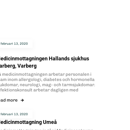
februari 13, 2020
edicinmottagningen Hallands sjukhus
arberg, Varberg
å medicinmottagningen arbetar personalen i
eam inom allergologi, diabetes och hormonella
jukdomar, neurologi, mag- och tarmsjukdomar.
nfektionskonsult arbetar dagligen med
ead more
februari 13, 2020
edicinmottagning Umeå