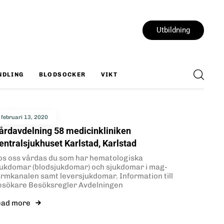
Utbildning
NDLING
BLODSOCKER
VIKT
februari 13, 2020
årdavdelning 58 medicinkliniken
entralsjukhuset Karlstad, Karlstad
os oss vårdas du som har hematologiska
jukdomar (blodsjukdomar) och sjukdomar i mag-
armkanalen samt leversjukdomar. Information till
esökare Besöksregler Avdelningen
ead more