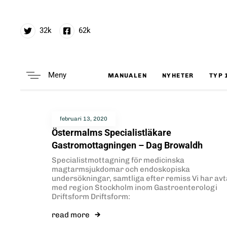
32k
62k
Meny
MANUALEN
NYHETER
TYP 
Type and hit enter
februari 13, 2020
Östermalms Specialistläkare
Gastromottagningen – Dag Browaldh
Specialistmottagning för medicinska
magtarmsjukdomar och endoskopiska
undersökningar, samtliga efter remiss Vi har avt
med region Stockholm inom Gastroenterologi
Driftsform Driftsform:
read more