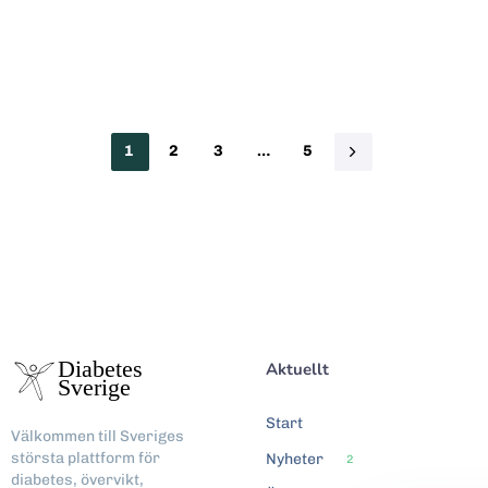
1
2
3
…
5
Aktuellt
Start
Välkommen till Sveriges
största plattform för
Nyheter
2
diabetes, övervikt,