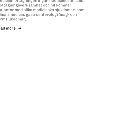
edicinmottagningen ingår i Medicincentrums
ottagningsverksamhet och hit kommer
atienter med olika medicinska sjukdomar inom
llmän medicin, gastroenterologi (mag- och
armsjukdomar),
ead more