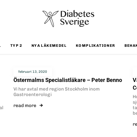
1
TYP 2
NYA LÄKEMEDEL
KOMPLIKATIONER
BEHA
februari 13, 2020
Östermalms Specialistläkare – Peter Benno
V
C
Vi har avtal med region Stockholm inom
Gastroenterologi
H
s
read more
al
t
b
r