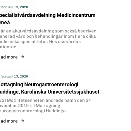
februari 13, 2020
pecialistvårdsavdelning Medicincentrum
meå
i är en akutvårdsavdelning som också bedriver
lanerad vård och behandlingar inom flera olika
edicinska specialiteter. Hos oss vårdas
atienter
ead more
februari 13, 2020
ottagning Neurogastroenterologi
uddinge, Karolinska Universitetssjukhuset
BS! Motilitetsenheten ändrade namn den 24
ovember 2019 till Mottagning
eurogastroenterologi Huddinge.
ead more