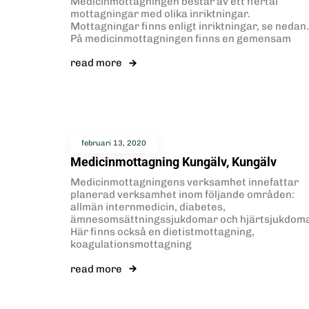
Medicinmottagningen består av ett flertal
mottagningar med olika inriktningar.
Mottagningar finns enligt inriktningar, se nedan.
På medicinmottagningen finns en gemensam
read more
februari 13, 2020
Medicinmottagning Kungälv, Kungälv
Medicinmottagningens verksamhet innefattar
planerad verksamhet inom följande områden:
allmän internmedicin, diabetes,
ämnesomsättningssjukdomar och hjärtsjukdoma
Här finns också en dietistmottagning,
koagulationsmottagning
read more