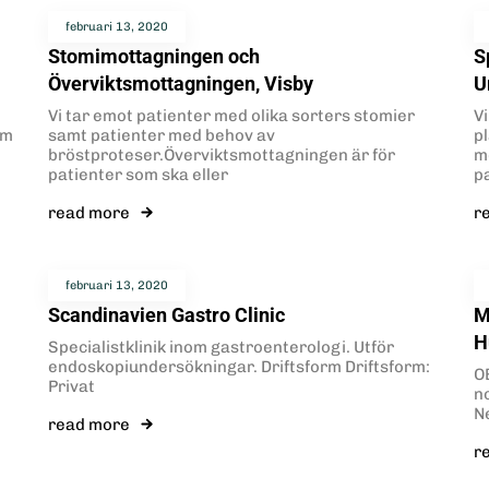
februari 13, 2020
Stomimottagningen och
S
Överviktsmottagningen, Visby
U
Vi tar emot patienter med olika sorters stomier
V
om
samt patienter med behov av
p
bröstproteser.Överviktsmottagningen är för
m
patienter som ska eller
p
read more
r
februari 13, 2020
Scandinavien Gastro Clinic
M
H
Specialistklinik inom gastroenterologi. Utför
endoskopiundersökningar. Driftsform Driftsform:
O
Privat
n
N
read more
r