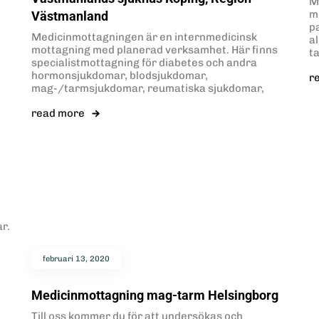
M
m
Västmanland
p
Medicinmottagningen är en internmedicinsk
a
mottagning med planerad verksamhet. Här finns
t
specialistmottagning för diabetes och andra
hormonsjukdomar, blodsjukdomar,
r
mag-/tarmsjukdomar, reumatiska sjukdomar,
read more
r.
februari 13, 2020
Medicinmottagning mag-tarm Helsingborg
Till oss kommer du för att undersökas och