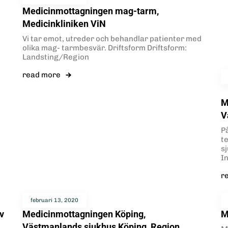
Medicinmottagningen mag-tarm,
Medicinkliniken ViN
Vi tar emot, utreder och behandlar patienter med
olika mag- tarmbesvär. Driftsform Driftsform:
Landsting/Region
read more
M
V
P
t
s
I
r
februari 13, 2020
v
Medicinmottagningen Köping,
M
Västmanlands sjukhus Köping, Region