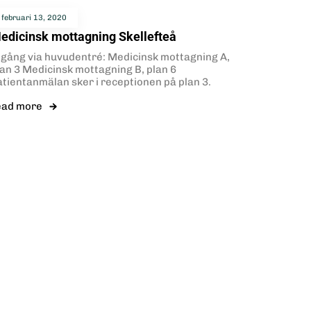
februari 13, 2020
edicinsk mottagning Skellefteå
ngång via huvudentré: Medicinsk mottagning A,
lan 3 Medicinsk mottagning B, plan 6
atientanmälan sker i receptionen på plan 3.
ead more