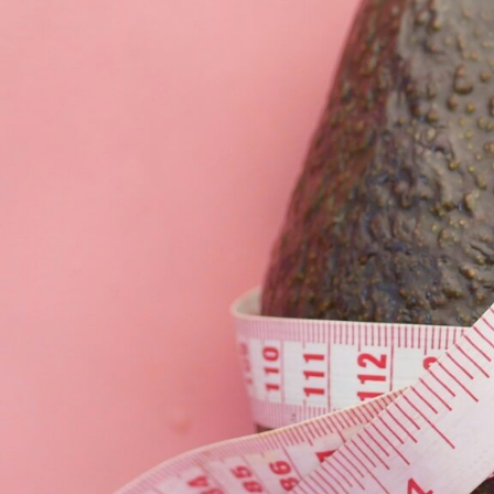
Information till patienter
Kom ihåg att ta med ID-handling och eventuellt frikort.
Driftsform
Driftsform
:
Landsting/Region
Hitta hit:
Besöksadress:
Sjukhusgatan, Jönköping, huvudbyggnaden.
Län, kommun:
Jönköpings län, Jönköping
Postadress: