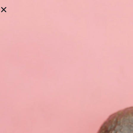
Hitta vårdgivare
Medicinmottagningen
Länssjukhuset Ryhov
Adress: Sjukhusgatan, Jönköping, huvudbyggnaden.
Allergologi
,
Diabetologi
,
Endokrinologi
,
Hematologi
,
Internmedicin
,
Kardiologi
,
Koagulationsverksamhet
,
Lungsjukvård
,
Medicinsk gastroenterologi och hepatologi
,
Medicinsk njursjukvård
Medicinmottagningen består av ett flertal mottagningar
med olika inriktningar. Mottagningar finns enligt
inriktningar, se nedan.
På medicinmottagningen finns en gemensam reception
för samtliga mottagningar och dagsjukvård.