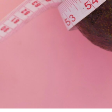
Medicinmottagningen, Länssjukhuset Ryhov,
551 85 Jönköping
Telefonnummer:
010-242 19 14
Adress: Sjukhusgatan, Jönköping,
huvudbyggnaden.
Öppettider:
Mån-Tor
07:20 – 16:00
Fre
07:20 – 13:00
Tjänster: Uppgift saknas