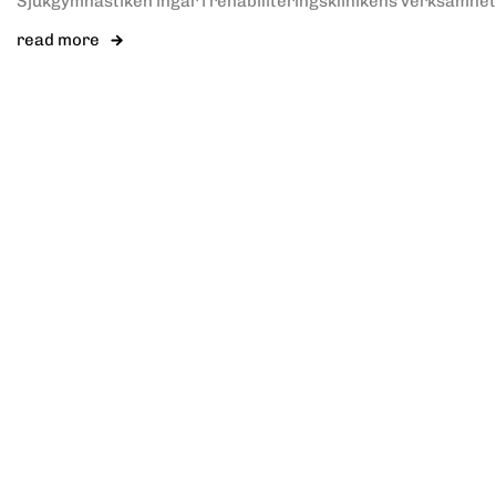
Sjukgymnastiken ingår i rehabiliteringsklinikens verksamhe
read more