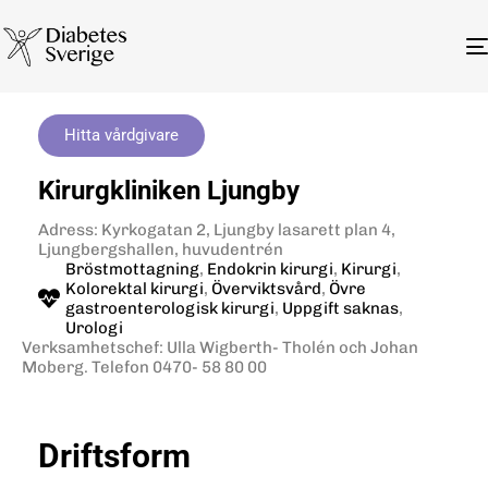
Hitta vårdgivare
Kirurgkliniken Ljungby
Adress: Kyrkogatan 2, Ljungby lasarett plan 4,
Ljungbergshallen, huvudentrén
Bröstmottagning
,
Endokrin kirurgi
,
Kirurgi
,
Kolorektal kirurgi
,
Överviktsvård
,
Övre
gastroenterologisk kirurgi
,
Uppgift saknas
,
Urologi
Verksamhetschef: Ulla Wigberth- Tholén och Johan
Moberg. Telefon 0470- 58 80 00
Driftsform