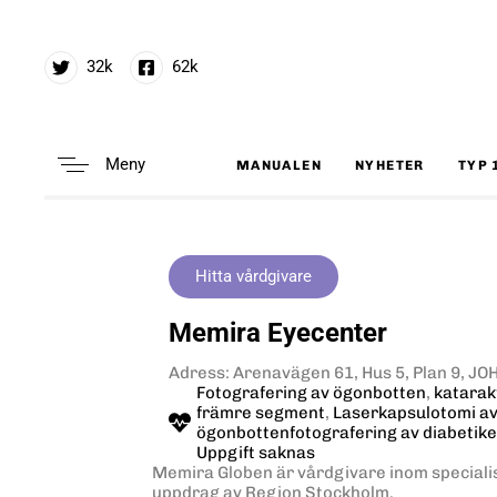
32k
62k
Meny
MANUALEN
NYHETER
TYP 
Type and hit enter
Hitta vårdgivare
Memira Eyecenter
Adress: Arenavägen 61, Hus 5, Plan 9, 
Fotografering av ögonbotten
,
katarak
främre segment
,
Laserkapsulotomi av
ögonbottenfotografering av diabetike
Uppgift saknas
Memira Globen är vårdgivare inom speciali
uppdrag av Region Stockholm.