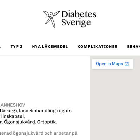
1
TYP 2
NYA LÄKEMEDEL
KOMPLIKATIONER
BEHA
JOHANNESHOV
tkirurgi
,
laserbehandling i ögats
 linskapsel
,
r
,
Ögonsjukvård
,
Ortoptik
,
serad ögonsjukvård och arbetar på