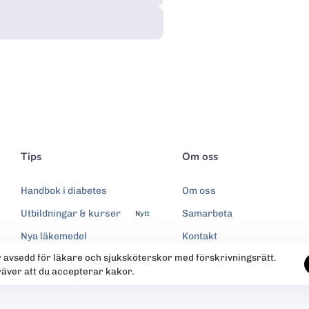
Tips
Om oss
Handbok i diabetes
Om oss
Utbildningar & kurser
Samarbeta
Nytt
Nya läkemedel
Kontakt
r avsedd för läkare och sjuksköterskor med förskrivningsrätt.
Integritetspolicy
räver att du accepterar kakor.