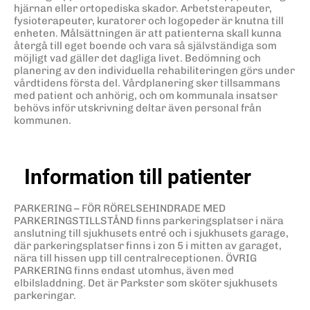
hjärnan eller ortopediska skador. Arbetsterapeuter,
fysioterapeuter, kuratorer och logopeder är knutna till
enheten. Målsättningen är att patienterna skall kunna
återgå till eget boende och vara så självständiga som
möjligt vad gäller det dagliga livet. Bedömning och
planering av den individuella rehabiliteringen görs under
vårdtidens första del. Vårdplanering sker tillsammans
med patient och anhörig, och om kommunala insatser
behövs inför utskrivning deltar även personal från
kommunen.
Information till patienter
PARKERING – FÖR RÖRELSEHINDRADE MED
PARKERINGSTILLSTÅND finns parkeringsplatser i nära
anslutning till sjukhusets entré och i sjukhusets garage,
där parkeringsplatser finns i zon 5 i mitten av garaget,
nära till hissen upp till centralreceptionen. ÖVRIG
PARKERING finns endast utomhus, även med
elbilsladdning. Det är Parkster som sköter sjukhusets
parkeringar.