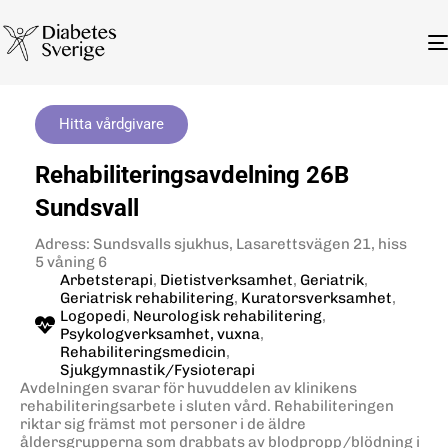
Hitta vårdgivare
Rehabiliteringsavdelning 26B
Sundsvall
Adress: Sundsvalls sjukhus, Lasarettsvägen 21, hiss
5 våning 6
Arbetsterapi
,
Dietistverksamhet
,
Geriatrik
,
Geriatrisk rehabilitering
,
Kuratorsverksamhet
,
Logopedi
,
Neurologisk rehabilitering
,
Psykologverksamhet, vuxna
,
Rehabiliteringsmedicin
,
Sjukgymnastik/Fysioterapi
Avdelningen svarar för huvuddelen av klinikens
rehabiliteringsarbete i sluten vård. Rehabiliteringen
riktar sig främst mot personer i de äldre
åldersgrupperna som drabbats av blodpropp/blödning i