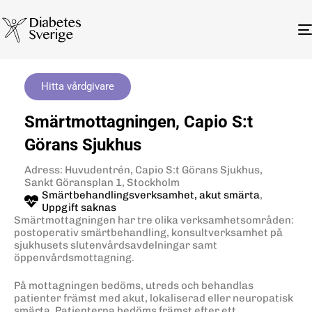
Hitta vårdgivare
Smärtmottagningen, Capio S:t
Görans Sjukhus
Adress: Huvudentrén, Capio S:t Görans Sjukhus,
Sankt Göransplan 1, Stockholm
Smärtbehandlingsverksamhet, akut smärta
,
Uppgift saknas
Smärtmottagningen har tre olika verksamhetsområden:
postoperativ smärtbehandling, konsultverksamhet på
sjukhusets slutenvårdsavdelningar samt
öppenvårdsmottagning.
På mottagningen bedöms, utreds och behandlas
patienter främst med akut, lokaliserad eller neuropatisk
smärta. Patienterna bedöms främst efter ett