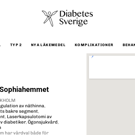
1
TYP 2
NYA LÄKEMEDEL
KOMPLIKATIONER
BEHA
d Sophiahemmet
OCKHOLM
gulation av näthinna
,
ats bakre segment
,
ent
,
Laserkapsulotomi av
v diabetiker
,
Ögonsjukvård
,
n
om har vårdval både för