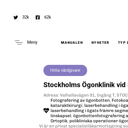
32k
62k
Meny
MANUALEN
NYHETER
TYP 
Type and hit enter
Hitta vårdgivare
Stockholms Ögonklinik vi
Adress: Valhallavägen 91, Ingång T, ST
Fotografering av ögonbotten
,
Fotokoa
kataraktkirurgi
,
laserbehandling i ög
laserbehandling i ögats främre segm
linskapsel
,
ögonbottenfotografering a
Ortoptik
,
polikliniska operationer ögo
Vi är en privat specialistläkarmottagning s