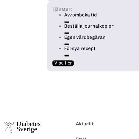
Tjänster:
Av/omboka tid
Beställa journalkopior
Egen vårdbegäran
Förnya recept
Visa fler
Aktuellt