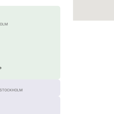
HOLM
e
T, STOCKHOLM