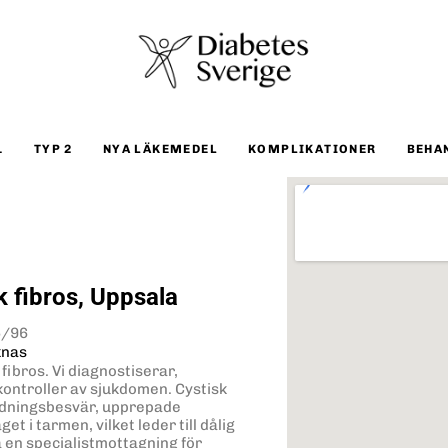
1
TYP 2
NYA LÄKEMEDEL
KOMPLIKATIONER
BEHA
k fibros, Uppsala
5/96
knas
fibros. Vi diagnostiserar,
ontroller av sjukdomen. Cystisk
 andningsbesvär, upprepade
t i tarmen, vilket leder till dålig
 en specialistmottagning för