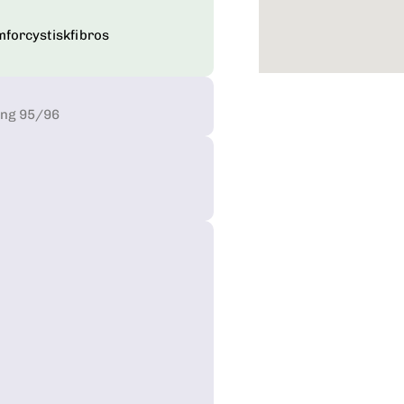
forcystiskfibros
ång 95/96