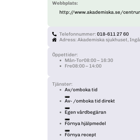
Webbplats:
http://www.akademiska.se/centrum
Telefonnummer:
018-611 27 60
Adress: Akademiska sjukhuset, Ing
Öppettider:
Mån-Tor
08:00 – 16:30
Fre
08:00 – 14:00
Tjänster:
Av/omboka tid
Av- /omboka tid direkt
Egen vårdbegäran
Förnya hjälpmedel
Förnya recept