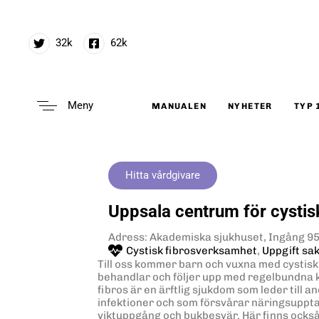
32k
62k
Meny
MANUALEN
NYHETER
TYP 
Type and hit enter
Hitta vårdgivare
Uppsala centrum för cystis
Adress: Akademiska sjukhuset, Ingång 9
Cystisk fibrosverksamhet
,
Uppgift sa
Till oss kommer barn och vuxna med cystisk 
behandlar och följer upp med regelbundna k
fibros är en ärftlig sjukdom som leder till
infektioner och som försvårar näringsupptage
viktuppgång och bukbesvär. Här finns också