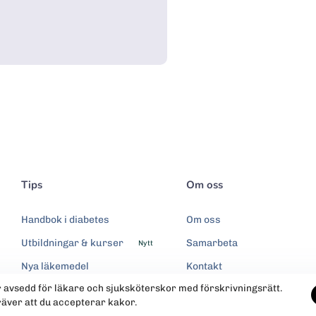
Tips
Om oss
Handbok i diabetes
Om oss
Utbildningar & kurser
Samarbeta
Nytt
Nya läkemedel
Kontakt
r avsedd för läkare och sjuksköterskor med förskrivningsrätt.
Integritetspolicy
räver att du accepterar kakor.