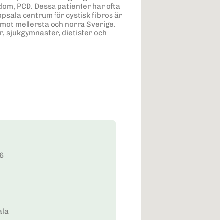
dom, PCD. Dessa patienter har ofta
sala centrum för cystisk fibros är
emot mellersta och norra Sverige.
r, sjukgymnaster, dietister och
6
ala