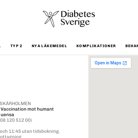
1
TYP 2
NYA LÄKEMEDEL
KOMPLIKATIONER
BEHA
43, SKÄRHOLMEN
,
Vaccination mot humant
fluensa
(08 120 512 00)
och 11:45 utan tidsbokning.
mottagning