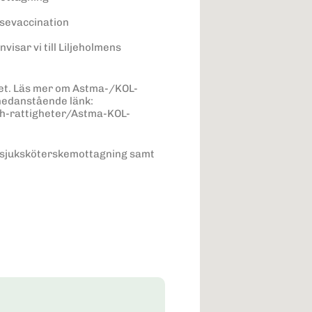
esevaccination
isar vi till Liljeholmens
let. Läs mer om Astma-/KOL-
 nedanstående länk:
h-rattigheter/Astma-KOL-
ch sjuksköterskemottagning samt