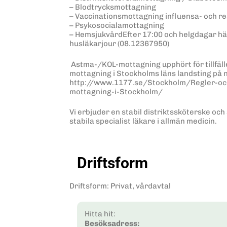
– Blodtrycksmottagning
– Vaccinationsmottagning influensa- och r
– Psykosocialamottagning
– HemsjukvårdEfter 17:00 och helgdagar hänv
husläkarjour (08.12367950)
Astma-/KOL-mottagning upphört för tillfäl
mottagning i Stockholms läns landsting på
http://www.1177.se/Stockholm/Regler-oc
mottagning-i-Stockholm/
Vi erbjuder en stabil distriktssköterske o
stabila specialist läkare i allmän medicin.
Driftsform
Driftsform
:
Privat, vårdavtal
Hitta hit:
Besöksadress: