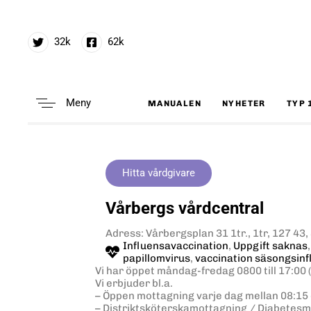
32k
62k
Meny
MANUALEN
NYHETER
TYP 
Type and hit enter
Hitta vårdgivare
Vårbergs vårdcentral
Adress: Vårbergsplan 31 1tr., 1tr, 127 
Influensavaccination
,
Uppgift saknas
papillomvirus
,
vaccination säsongsin
Vi har öppet måndag-fredag 0800 till 17:00 
Vi erbjuder bl.a.
– Öppen mottagning varje dag mellan 08:15 
– Distriktsköterskamottagning / Diabetes