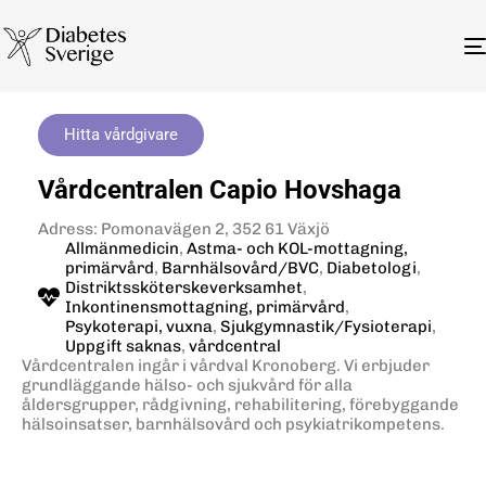
Hitta vårdgivare
Vårdcentralen Capio Hovshaga
Adress: Pomonavägen 2, 352 61 Växjö
Allmänmedicin
,
Astma- och KOL-mottagning,
primärvård
,
Barnhälsovård/BVC
,
Diabetologi
,
Distriktssköterskeverksamhet
,
Inkontinensmottagning, primärvård
,
Psykoterapi, vuxna
,
Sjukgymnastik/Fysioterapi
,
Uppgift saknas
,
vårdcentral
Vårdcentralen ingår i vårdval Kronoberg. Vi erbjuder
grundläggande hälso- och sjukvård för alla
åldersgrupper, rådgivning, rehabilitering, förebyggande
hälsoinsatser, barnhälsovård och psykiatrikompetens.