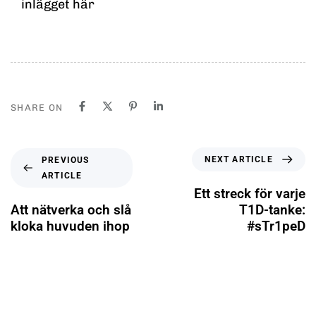
inlägget här
SHARE ON
NEXT ARTICLE
PREVIOUS
ARTICLE
Ett streck för varje
Att nätverka och slå
T1D-tanke:
kloka huvuden ihop
#sTr1peD