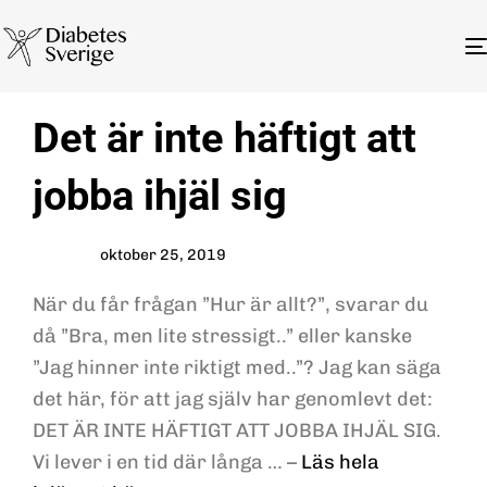
Author
Published
PUBLISHED
Det är inte häftigt att
on:
IN:
jobba ihjäl sig
oktober 25, 2019
När du får frågan ”Hur är allt?”, svarar du
då ”Bra, men lite stressigt..” eller kanske
”Jag hinner inte riktigt med..”? Jag kan säga
det här, för att jag själv har genomlevt det:
DET ÄR INTE HÄFTIGT ATT JOBBA IHJÄL SIG.
Vi lever i en tid där långa … –
Läs hela