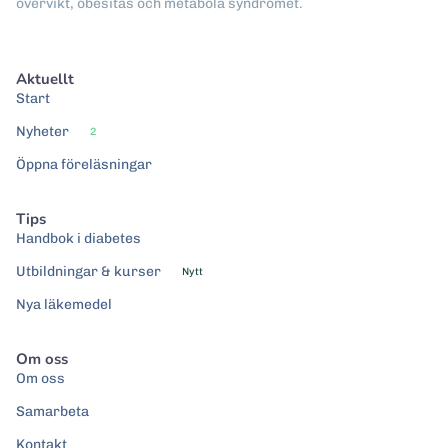
övervikt, obesitas och metabola syndromet.
Aktuellt
Start
Nyheter
2
Öppna föreläsningar
Tips
Handbok i diabetes
Utbildningar & kurser
Nytt
Nya läkemedel
Om oss
Om oss
Samarbeta
Kontakt