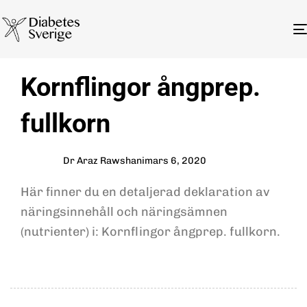
Author
Published
PUBLISHED
Kornflingor ångprep.
on:
IN:
fullkorn
Dr Araz Rawshani
mars 6, 2020
Här finner du en detaljerad deklaration av
näringsinnehåll och näringsämnen
(nutrienter) i: Kornflingor ångprep. fullkorn.