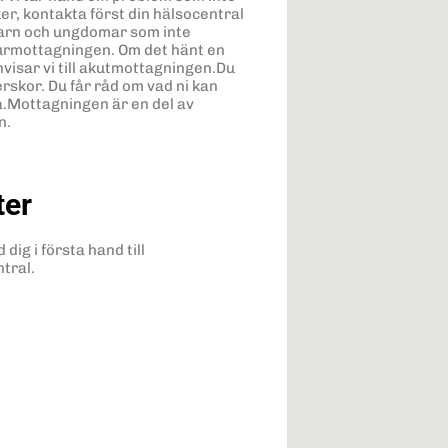
r, kontakta först din hälsocentral
 barn och ungdomar som inte
ourmottagningen. Om det hänt en
visar vi till akutmottagningen.Du
rskor. Du får råd om vad ni kan
ivå.Mottagningen är en del av
n.
ter
ig i första hand till
ntral.