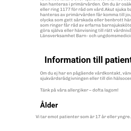
kan hanteras i primärvården. Om du är osäke
eller ring 1177 för råd om vård.Akut sjuka
hanteras av primärvården får komma till j
olycka som gett sårskada eller benbrott hän
som ringer får råd av erfarna barnsjuksköte
göra själva eller hänvisning till rätt vårdn
Länsverksamhet Barn- och ungdomsmedici
Information till patien
Om du ej har en pågående vårdkontakt, vänd d
sjukvårdsrådgivningen eller till din hälsoce
Tänk på våra allergiker – dofta lagom!
Ålder
Vi tar emot patienter som är 17 år eller yngre.