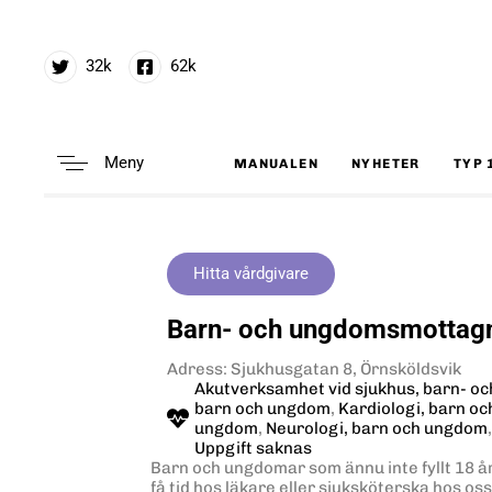
32k
62k
Meny
MANUALEN
NYHETER
TYP 
Type and hit enter
Hitta vårdgivare
Barn- och ungdomsmottagn
Adress: Sjukhusgatan 8, Örnsköldsvik
Akutverksamhet vid sjukhus, barn- o
barn och ungdom
,
Kardiologi, barn o
ungdom
,
Neurologi, barn och ungdom
Uppgift saknas
Barn och ungdomar som ännu inte fyllt 18 å
få tid hos läkare eller sjuksköterska hos os