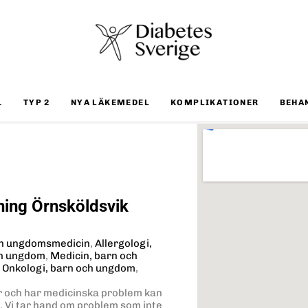
1
TYP 2
NYA LÄKEMEDEL
KOMPLIKATIONER
BEHA
ing Örnsköldsvik
ch ungdomsmedicin
,
Allergologi,
ch ungdom
,
Medicin, barn och
,
Onkologi, barn och ungdom
,
r och har medicinska problem kan
s. Vi tar hand om problem som inte