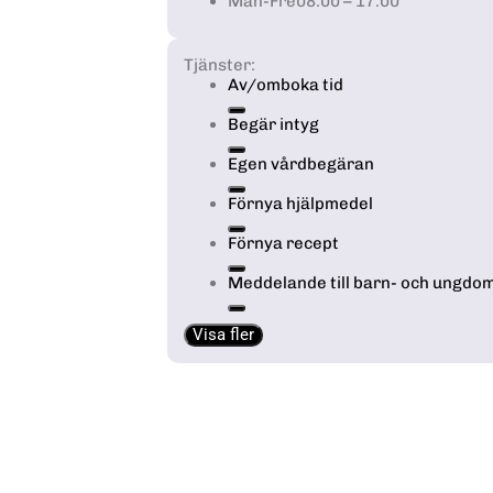
Mån-Fre
08:00 – 17:00
Tjänster:
Av/omboka tid
Begär intyg
Egen vårdbegäran
Förnya hjälpmedel
Förnya recept
Meddelande till barn- och ungd
Visa fler