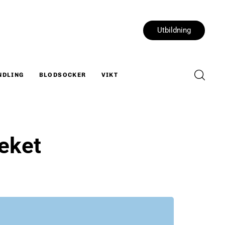
Utbildning
NDLING
BLODSOCKER
VIKT
eket