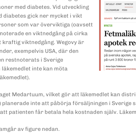
soner med diabetes. Vid utveckling
diabetes gick ner mycket i vikt
rsoner som var överviktiga (oavsett
 noterade en viktnedgång på cirka
t kraftig viktnedgång. Wegovy är
änder, exempelvis USA, där den
en restnoterats i Sverige
m läkemedlet inte kan möta
läkemedlet).
aget Medartuum, vilket gör att läkemedlet kan distri
lanerade inte att påbörja försäljningen i Sverige 
r att patienten får betala hela kostnaden själv. Lä
ramgår av figure nedan.