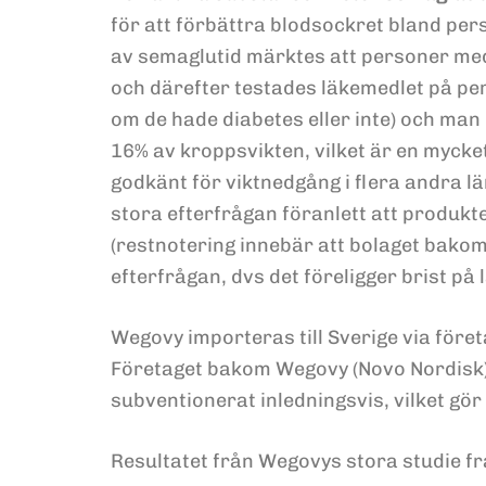
för att förbättra blodsockret bland per
av semaglutid märktes att personer med 
och därefter testades läkemedlet på pe
om de hade diabetes eller inte) och man
16% av kroppsvikten, vilket är en mycke
godkänt för viktnedgång i flera andra l
stora efterfrågan föranlett att produkt
(restnotering innebär att bolaget bako
efterfrågan, dvs det föreligger brist på 
Wegovy importeras till Sverige via föret
Företaget bakom Wegovy (Novo Nordisk) p
subventionerat inledningsvis, vilket gö
Resultatet från Wegovys stora studie f