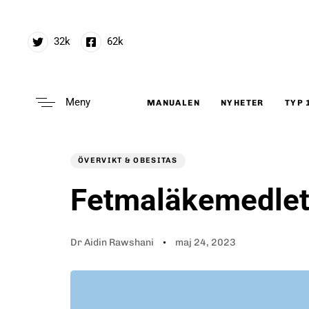
32k
62k
Meny
MANUALEN
NYHETER
TYP 
Type and hit enter
Author
Published
PUBLISHED
on:
IN:
ÖVERVIKT & OBESITAS
Fetmaläkemedlet
Dr Aidin Rawshani
maj 24, 2023