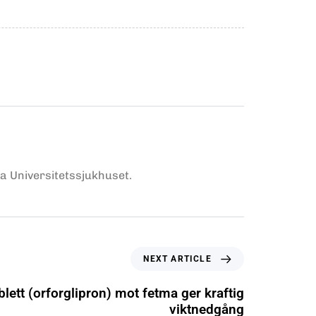
ka Universitetssjukhuset.
NEXT ARTICLE
blett (orforglipron) mot fetma ger kraftig
viktnedgång