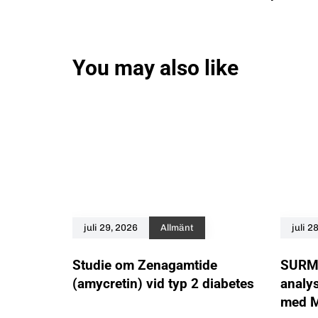
You may also like
juli 29, 2026
Allmänt
juli 2
Studie om Zenagamtide
SURMO
(amycretin) vid typ 2 diabetes
analy
med M