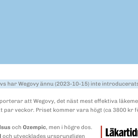
evs har Wegovy ännu (2023-10-15) inte introducerats
orterar att Wegovy, det näst mest effektiva läkemed
t par veckor. Priset kommer vara högt (ca 3800 kr 
lsus
och
Ozempic
, men i högre dos.
d
och utvecklades ursprungligen