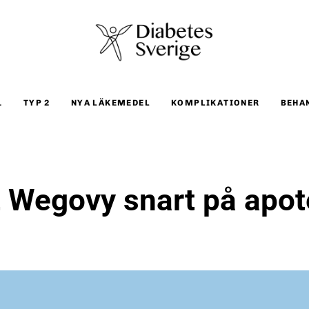
1
TYP 2
NYA LÄKEMEDEL
KOMPLIKATIONER
BEHA
 Wegovy snart på apot