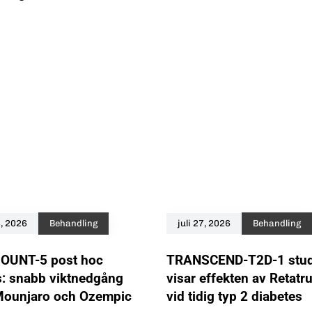
8, 2026
Behandling
juli 27, 2026
Behandling
UNT-5 post hoc
TRANSCEND-T2D-1 stud
s: snabb viktnedgång
visar effekten av Retatru
ounjaro och Ozempic
vid tidig typ 2 diabetes