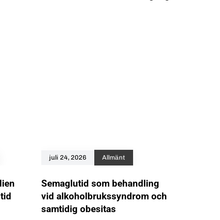
juli 24, 2026
Allmänt
ien
Semaglutid som behandling
tid
vid alkoholbrukssyndrom och
samtidig obesitas