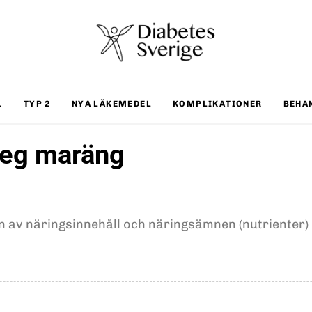
1
TYP 2
NYA LÄKEMEDEL
KOMPLIKATIONER
BEHA
deg maräng
on av näringsinnehåll och näringsämnen (nutrienter)