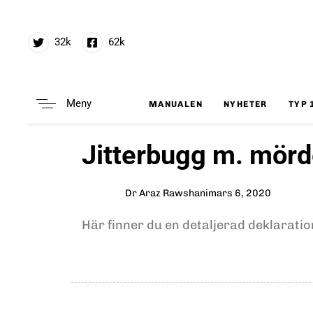
32k
62k
Meny
MANUALEN
NYHETER
TYP 
Type and hit enter
Author
Published
PUBLISHED
Jitterbugg m. mör
on:
IN:
Dr Araz Rawshani
mars 6, 2020
Här finner du en detaljerad deklarati