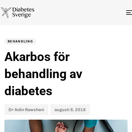
Author
Published
PUBLISHED
on:
IN:
BEHANDLING
Akarbos för
behandling av
diabetes
Dr Aidin Rawshani
augusti 6, 2018