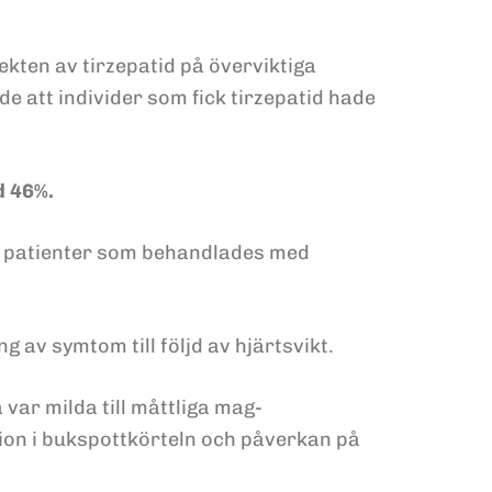
ekten av tirzepatid på överviktiga
e att individer som fick tirzepatid hade
d 46%.
 patienter som behandlades med
 av symtom till följd av hjärtsvikt.
 var milda till måttliga mag-
ion i bukspottkörteln och påverkan på