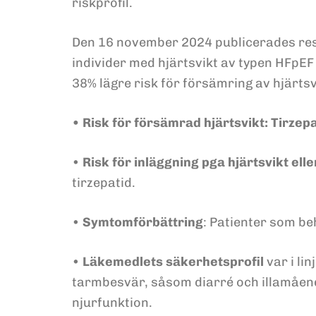
riskprofil.
Den 16 november 2024 publicerades res
individer med hjärtsvikt av typen HFpEF
38% lägre risk för försämring av hjärtsvi
• Risk för försämrad hjärtsvikt: Tirzep
•
Risk för inläggning pga hjärtsvikt e
tirzepatid.
•
Symtomförbättring
: Patienter som be
•
Läkemedlets säkerhetsprofil
var i li
tarmbesvär, såsom diarré och illamåend
njurfunktion.