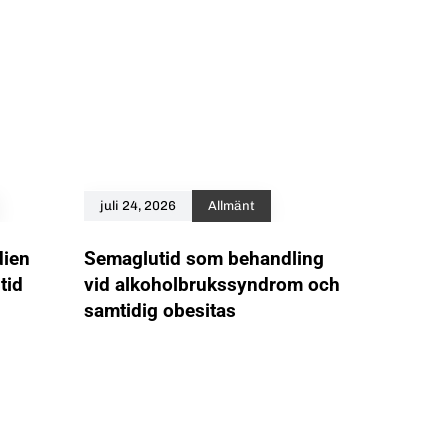
juli 24, 2026
Allmänt
ien
Semaglutid som behandling
tid
vid alkoholbrukssyndrom och
samtidig obesitas