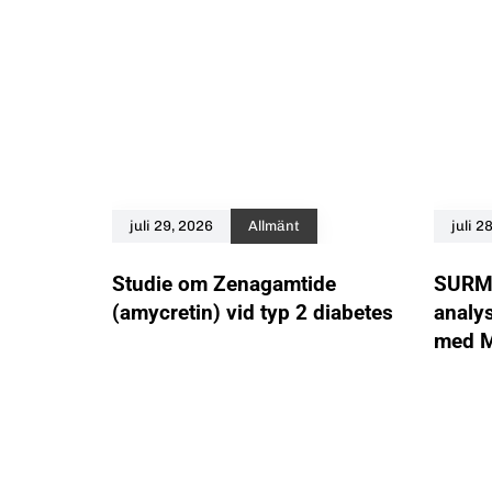
juli 29, 2026
Allmänt
juli 2
Studie om Zenagamtide
SURMO
(amycretin) vid typ 2 diabetes
analy
med M