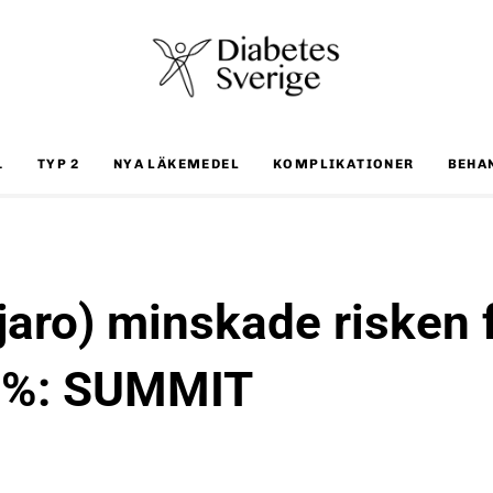
1
TYP 2
NYA LÄKEMEDEL
KOMPLIKATIONER
BEHA
jaro) minskade risken 
46%: SUMMIT