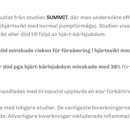
ultat från studien
SUMMIT
, där man undersökte eff
 (hjärtsvikt med normal pumpförmåga). Studien visad
kt eller död till följd av hjärt-kärlsjukdom.
atid minskade risken för försämring i hjärtsvikt me
ller död pga hjärt-kärlsjukdom minskade med 38%
för
handlades med tirzepatid upplevde en klar förbättring
nje med tidigare studier. De vanligaste biverkningarna
e. Allvarligare biverkningar inkluderade inflammat