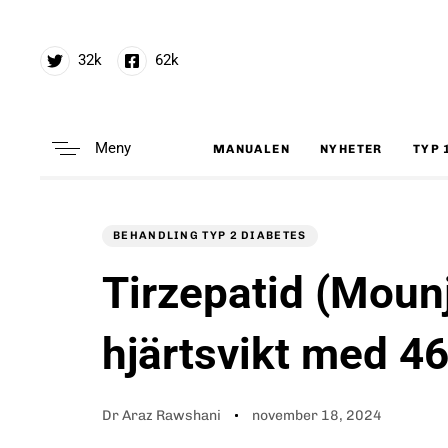
32k
62k
Meny
MANUALEN
NYHETER
TYP 
Type and hit enter
Author
Published
PUBLISHED
on:
IN:
BEHANDLING TYP 2 DIABETES
Tirzepatid (Moun
hjärtsvikt med 
Dr Araz Rawshani
november 18, 2024