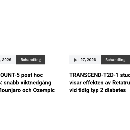
8, 2026
Behandling
juli 27, 2026
Behandling
UNT-5 post hoc
TRANSCEND-T2D-1 stud
s: snabb viktnedgång
visar effekten av Retatru
ounjaro och Ozempic
vid tidig typ 2 diabetes