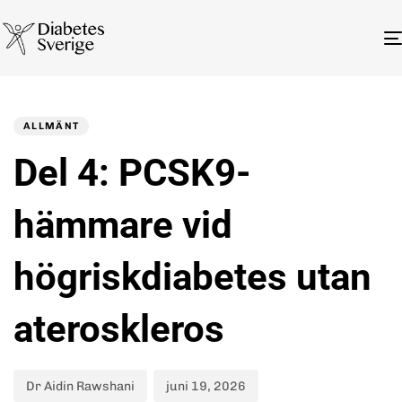
Author
Published
PUBLISHED
on:
IN:
ALLMÄNT
Del 4: PCSK9-
hämmare vid
högriskdiabetes utan
ateroskleros
Dr Aidin Rawshani
juni 19, 2026