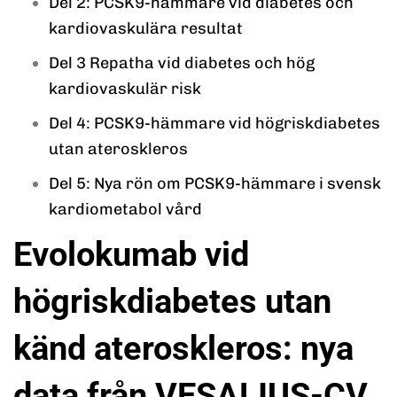
Del 2: PCSK9-hämmare vid diabetes och
kardiovaskulära resultat
Del 3 Repatha vid diabetes och hög
kardiovaskulär risk
Del 4: PCSK9-hämmare vid högriskdiabetes
utan ateroskleros
Del 5: Nya rön om PCSK9-hämmare i svensk
kardiometabol vård
Evolokumab vid
högriskdiabetes utan
känd ateroskleros: nya
data från VESALIUS-CV