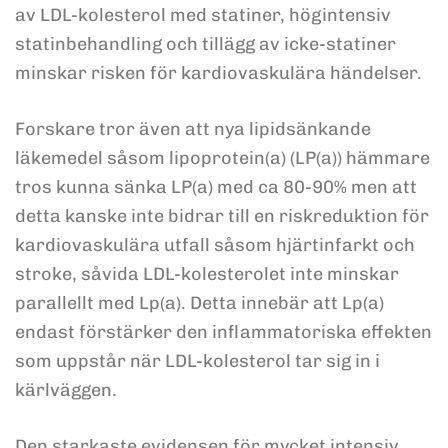
av LDL-kolesterol med statiner, högintensiv
statinbehandling och tillägg av icke-statiner
minskar risken för kardiovaskulära händelser.
Forskare tror även att nya lipidsänkande
läkemedel såsom lipoprotein(a) (LP(a)) hämmare
tros kunna sänka LP(a) med ca 80-90% men att
detta kanske inte bidrar till en riskreduktion för
kardiovaskulära utfall såsom hjärtinfarkt och
stroke, såvida LDL-kolesterolet inte minskar
parallellt med Lp(a). Detta innebär att Lp(a)
endast förstärker den inflammatoriska effekten
som uppstår när LDL-kolesterol tar sig in i
kärlväggen.
Den starkaste evidensen för mycket intensiv