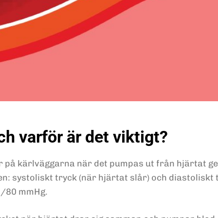
h varför är det viktigt?
r på kärlväggarna när det pumpas ut från hjärtat ge
: systoliskt tryck (när hjärtat slår) och diastoliskt t
20/80 mmHg.