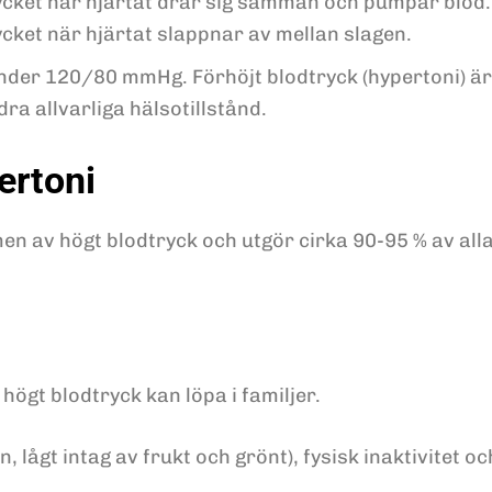
rycket när hjärtat drar sig samman och pumpar blod.
rycket när hjärtat slappnar av mellan slagen.
under 120/80 mmHg. Förhöjt blodtryck (hypertoni) är 
ra allvarliga hälsotillstånd.
ertoni
n av högt blodtryck och utgör cirka 90-95 % av alla 
 högt blodtryck kan löpa i familjer.
 lågt intag av frukt och grönt), fysisk inaktivitet oc