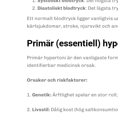
Systoliskt blodtryck
: Det högsta t
Diastoliskt blodtryck
: Det lägsta t
Ett normalt blodtryck ligger vanligtvis 
kärlsjukdomar, stroke, njursvikt och and
Primär (essentiell) hyp
Primär hypertoni är den vanligaste forme
identifierbar medicinsk orsak.
Orsaker och riskfaktorer:
1.
Genetik:
Ärftlighet spelar en stor roll;
2.
Livsstil:
Dålig kost (hög saltkonsumtion,