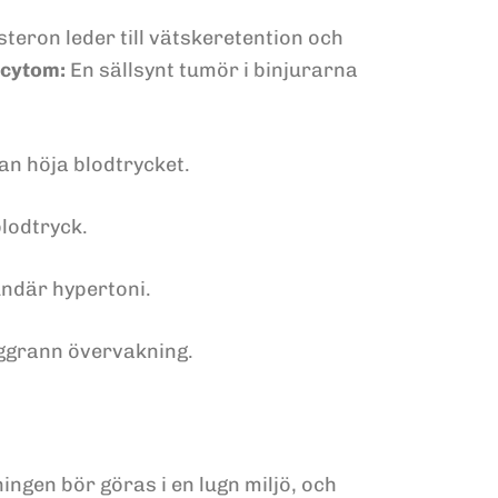
teron leder till vätskeretention och
cytom:
En sällsynt tumör i binjurarna
an höja blodtrycket.
blodtryck.
undär hypertoni.
oggrann övervakning.
ingen bör göras i en lugn miljö, och