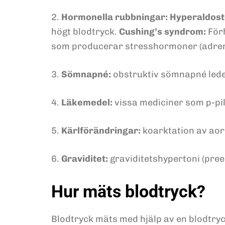
2.
Hormonella rubbningar:
Hyperaldost
högt blodtryck.
Cushing’s syndrom:
Förh
som producerar stresshormoner (adrena
3.
Sömnapné:
obstruktiv sömnapné leder
4.
Läkemedel:
vissa mediciner som p-pill
5.
Kärlförändringar:
koarktation av aor
6.
Graviditet:
graviditetshypertoni (pre
Hur mäts blodtryck?
Blodtryck mäts med hjälp av en blodtryck