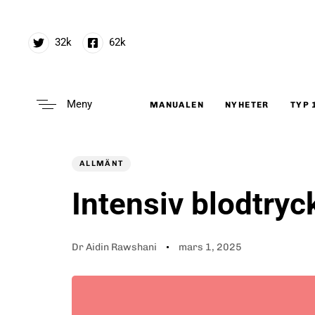
32k
62k
Meny
MANUALEN
NYHETER
TYP 
Type and hit enter
Author
Published
PUBLISHED
on:
IN:
ALLMÄNT
Intensiv blodtryc
Dr Aidin Rawshani
mars 1, 2025