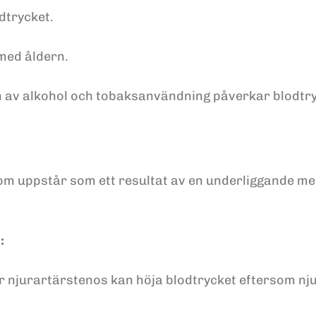
dtrycket.
 med åldern.
av alkohol och tobaksanvändning påverkar blodtryc
om uppstår som ett resultat av en underliggande me
:
r njurartärstenos kan höja blodtrycket eftersom njur