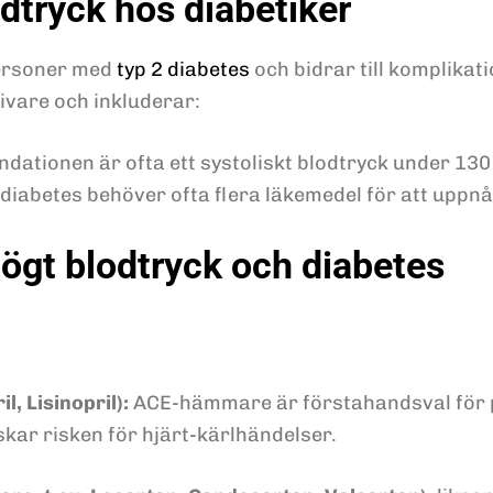
dtryck hos diabetiker
personer med
typ 2 diabetes
och bidrar till komplikat
ivare och inkluderar:
dationen är ofta ett systoliskt blodtryck under 13
 diabetes behöver ofta flera läkemedel för att uppn
högt blodtryck och diabetes
, Lisinopril):
ACE-hämmare är förstahandsval för p
kar risken för hjärt-kärlhändelser.