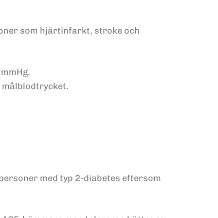
ioner som hjärtinfarkt, stroke och
0 mmHg.
å målblodtrycket.
ersoner med typ 2-diabetes eftersom