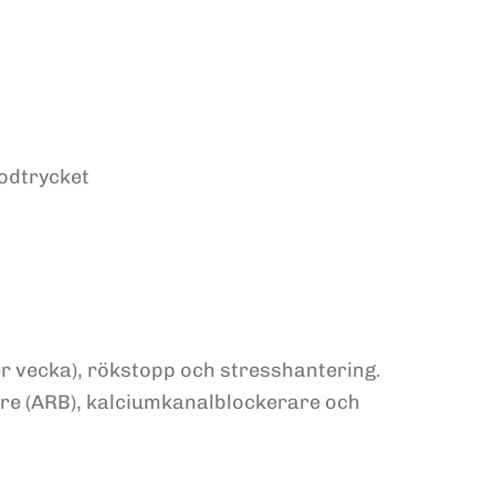
lodtrycket
per vecka), rökstopp och stresshantering.
re (ARB), kalciumkanalblockerare och