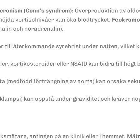
eronism (Conn’s syndrom):
Överproduktion av aldos
öjda kortisolnivåer kan öka blodtrycket.
Feokromo
lin och noradrenalin).
 till återkommande syrebrist under natten, vilket k
er, kortikosteroider eller NSAID kan bidra till högt 
ta (medfödd förträngning av aorta) kan orsaka sek
eklampsi) kan uppstå under graviditet och kräver n
smätare, antingen på en klinik eller i hemmet. Mätn