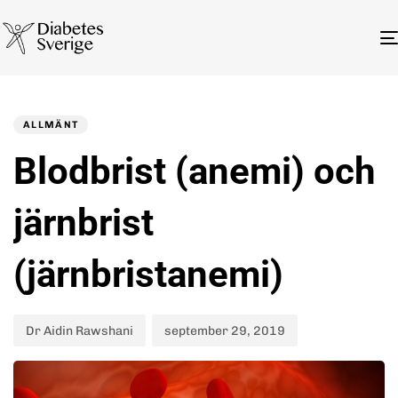
Author
Published
PUBLISHED
on:
IN:
ALLMÄNT
Blodbrist (anemi) och
järnbrist
(järnbristanemi)
Dr Aidin Rawshani
september 29, 2019