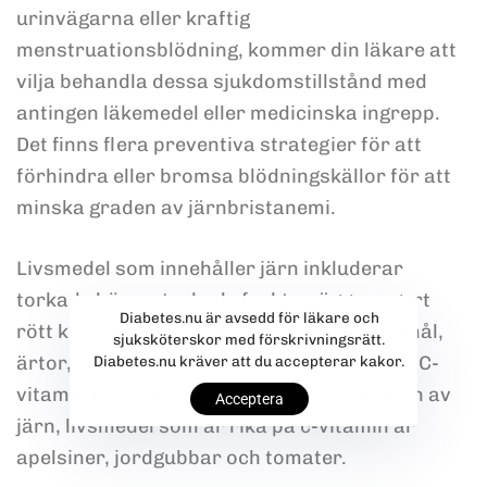
urinvägarna eller kraftig
menstruationsblödning, kommer din läkare att
vilja behandla dessa sjukdomstillstånd med
antingen läkemedel eller medicinska ingrepp.
Det finns flera preventiva strategier för att
förhindra eller bromsa blödningskällor för att
minska graden av järnbristanemi.
Livsmedel som innehåller järn inkluderar
torkade bönor, torkade frukter, ägg, magert
Diabetes.nu är avsedd för läkare och
rött kött, lax, järnberikat bröd och spannmål,
sjuksköterskor med förskrivningsrätt.
ärtor, tofu och mörkgröna bladgrönsaker. C-
Diabetes.nu kräver att du accepterar kakor.
vitamin kan bidra till att öka din absorption av
Acceptera
järn, livsmedel som är rika på c-vitamin är
apelsiner, jordgubbar och tomater.