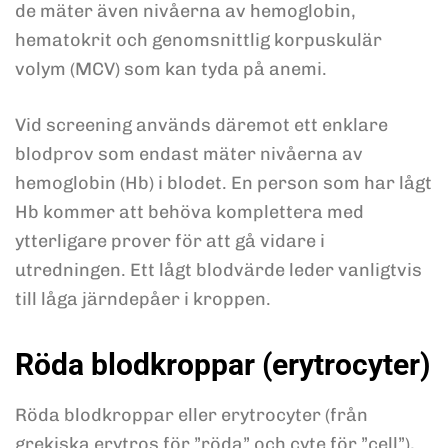
de mäter även nivåerna av hemoglobin,
hematokrit och genomsnittlig korpuskulär
volym (MCV) som kan tyda på anemi.
Vid screening används däremot ett enklare
blodprov som endast mäter nivåerna av
hemoglobin (Hb) i blodet. En person som har lågt
Hb kommer att behöva komplettera med
ytterligare prover för att gå vidare i
utredningen. Ett lågt blodvärde leder vanligtvis
till låga järndepåer i kroppen.
Röda blodkroppar (erytrocyter)
Röda blodkroppar eller erytrocyter (från
grekiska erytros för ”röda” och cyte för ”cell”),