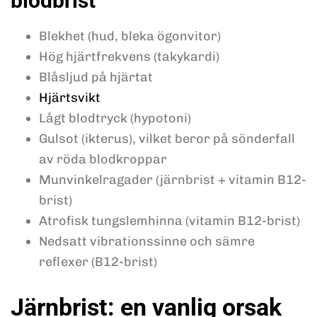
blodbrist
Blekhet (hud, bleka ögonvitor)
Hög hjärtfrekvens (takykardi)
Blåsljud på hjärtat
Hjärtsvikt
Lågt blodtryck (hypotoni)
Gulsot (ikterus), vilket beror på sönderfall
av röda blodkroppar
Munvinkelragader (järnbrist + vitamin B12-
brist)
Atrofisk tungslemhinna (vitamin B12-brist)
Nedsatt vibrationssinne och sämre
reflexer (B12-brist)
Järnbrist: en vanlig orsak