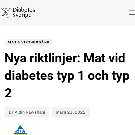
Author
Published
PUBLISHED
on:
IN:
MAT & VIKTNEDGÅNG
Nya riktlinjer: Mat vid
diabetes typ 1 och typ
2
Dr Aidin Rawshani
mars 21, 2022