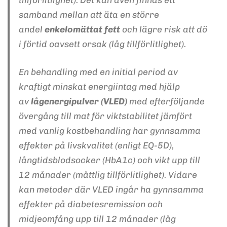
tillförlitlighet). Det kan även finnas ett
samband mellan att äta en större
andel
enkelomättat fett
och lägre risk att dö
i förtid oavsett orsak (låg tillförlitlighet).
En behandling med en initial period av
kraftigt minskat energiintag med hjälp
av
lågenergipulver (VLED)
med efterföljande
övergång till mat för viktstabilitet jämfört
med vanlig kostbehandling har gynnsamma
effekter på livskvalitet (enligt EQ-5D),
långtidsblodsocker (HbA1c) och vikt upp till
12 månader (måttlig tillförlitlighet). Vidare
kan metoder där VLED ingår ha gynnsamma
effekter på diabetesremission och
midjeomfång upp till 12 månader (låg