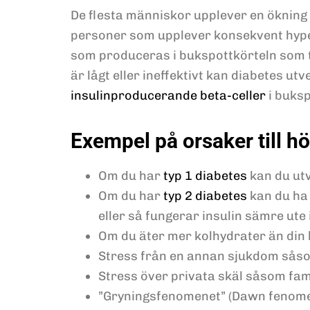
De flesta människor upplever en ökning 
personer som upplever konsekvent hyper
som produceras i bukspottkörteln som ti
är lågt eller ineffektivt kan diabetes u
insulinproducerande beta-celler
i buksp
Exempel på orsaker till h
Om du har
typ 1 diabetes
kan du utv
Om du har
typ 2 diabetes
kan du ha 
eller så fungerar insulin sämre ute
Om du äter mer kolhydrater än din
Stress från en annan sjukdom såsom
Stress över privata skäl såsom fami
”Gryningsfenomenet” (Dawn fenome