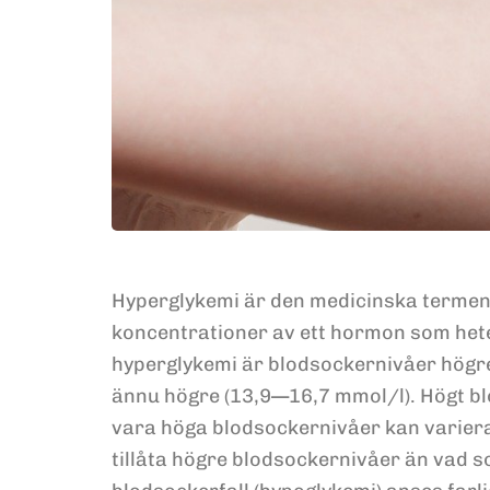
Hyperglykemi är den medicinska termen 
koncentrationer av ett hormon som he
hyperglykemi är blodsockernivåer högr
ännu högre (13,9—16,7 mmol/l). Högt bl
vara höga blodsockernivåer kan variera
tillåta högre blodsockernivåer än vad s