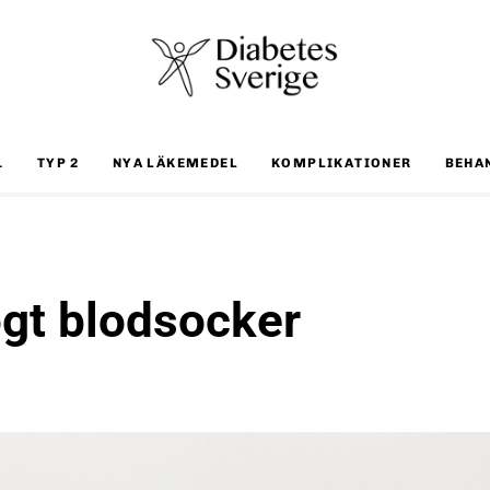
1
TYP 2
NYA LÄKEMEDEL
KOMPLIKATIONER
BEHA
gt blodsocker