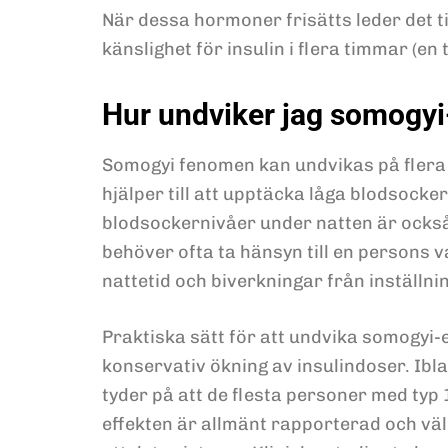
När dessa hormoner frisätts leder det 
känslighet för insulin i flera timmar (en 
Hur undviker jag somogy
Somogyi fenomen kan undvikas på flera s
hjälper till att upptäcka låga blodsock
blodsockernivåer under natten är också 
behöver ofta ta hänsyn till en persons v
nattetid och biverkningar från inställn
Praktiska sätt för att undvika somogyi
konservativ ökning av insulindoser. Ib
tyder på att de flesta personer med typ
effekten är allmänt rapporterad och väl