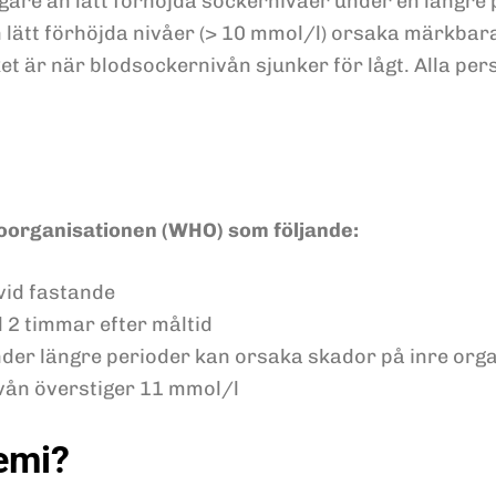
ligare än lätt förhöjda sockernivåer under en län
n lätt förhöjda nivåer (> 10 mmol/l) orsaka märkbar
lket är när blodsockernivån sjunker för lågt. Alla p
oorganisationen (WHO) som följande:
vid fastande
 2 timmar efter måltid
der längre perioder kan orsaka skador på inre or
vån överstiger 11 mmol/l
emi?