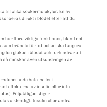
 till olika sockermolekyler. En av
sorberas direkt i blodet efter att du
m har flera viktiga funktioner, bland det
rka som bränsle för att cellen ska fungera
gden glukos i blodet och förhindrar att
ala så minskar även utsöndringen av
producerande beta-celler i
ot effekterna av insulin eller inte
tes). Följaktligen stiger
las ordentligt. Insulin eller andra