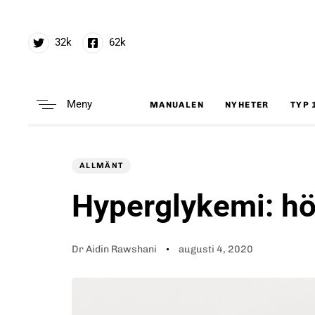
32k
62k
Meny
MANUALEN
NYHETER
TYP 
Type and hit enter
Author
Published
PUBLISHED
on:
IN:
ALLMÄNT
Hyperglykemi: hö
Dr Aidin Rawshani
augusti 4, 2020