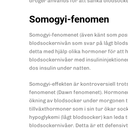
droger används för att sänka blodsock
Somogyi-fenomen
Somogyi-fenomenet (även känt som
pos
blodsockernivån som svar på lågt blods
detta med hjälp olika hormoner för att
blodsockernivåer med insulininjektion
dos insulin under natten.
Somogyi-effekten är kontroversiell tro
fenomenet (Dawn fenomenet). Hormonern
ökning av blodsocker under morgonen till
tillväxthormoner som i sin tur ökar so
hypoglykemi (lågt blodsocker) kan leda 
blodsockernivåer. Detta är ett defensi