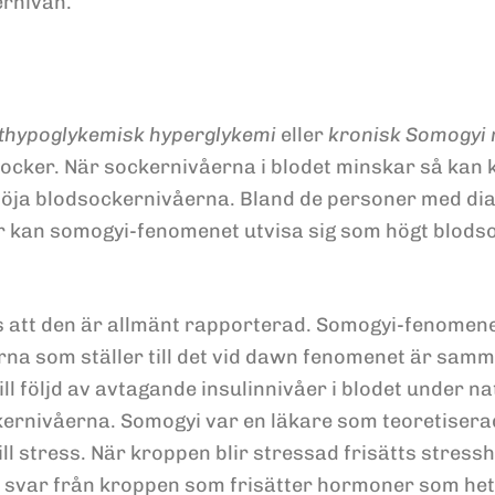
ernivån.
thypoglykemisk hyperglykemi
eller
kronisk Somogyi
ocker. När sockernivåerna i blodet minskar så kan
 höja blodsockernivåerna. Bland de personer med di
er kan somogyi-fenomenet utvisa sig som högt blod
ts att den är allmänt rapporterad. Somogyi-fenomen
a som ställer till det vid dawn fenomenet är sam
 följd av avtagande insulinnivåer i blodet under natt
ckernivåerna. Somogyi var en läkare som teoretisera
till stress. När kroppen blir stressad frisätts stre
vt svar från kroppen som frisätter hormoner som he