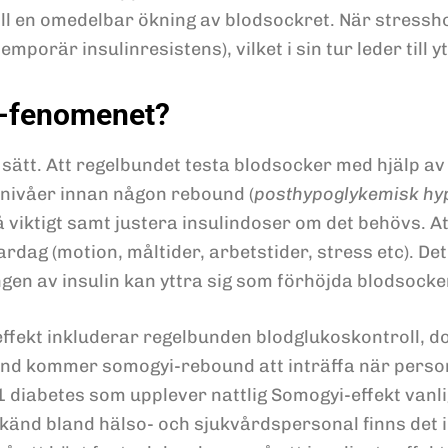
till en omedelbar ökning av blodsockret. När stress
temporär insulinresistens), vilket i sin tur leder till 
i-fenomenet?
ätt. Att regelbundet testa blodsocker med hjälp av
ernivåer innan någon rebound (
posthypoglykemisk hy
viktigt samt justera insulindoser om det behövs. Att
ardag (motion, måltider, arbetstider, stress etc). De
ingen av insulin kan yttra sig som förhöjda blodsock
-effekt inkluderar regelbunden blodglukoskontroll,
land kommer somogyi-rebound att inträffa när perso
 1 diabetes som upplever nattlig Somogyi-effekt vanl
känd bland hälso- och sjukvårdspersonal finns det i