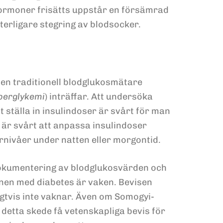
hormoner frisätts uppstår en försämrad
ytterligare stegring av blodsocker.
 en traditionell blodglukosmätare
perglykemi
) inträffar. Att undersöka
 ställa in insulindoser är svårt för man
t är svårt att anpassa insulindoser
ernivåer under natten eller morgontid.
 dokumentering av blodglukosvärden och
nen med diabetes är vaken. Bevisen
igtvis inte vaknar. Även om Somogyi-
 detta skede få vetenskapliga bevis för