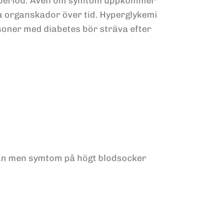
gre period. Även om symtom uppkommer
a organskador över tid. Hyperglykemi
ersoner med diabetes bör sträva efter
gan men symtom på högt blodsocker