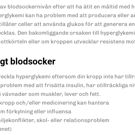
av blodsockernivån efter att ha ätit en måltid med h
glykemi kan ha problem med att producera eller an
llåter celler att använda glukos för att generera en
tvecklas. Den bakomliggande orsaken till hyperglykem
ottkörteln eller om kroppen utvecklar resistens mo
ögt blodsocker
eckla hyperglykemi eftersom din kropp inte har tillr
problem med att frisätta insulin, har otillräckliga n
 i vävnader som muskler, lever och fett.
 kropp och/eller medicinering kan hantera
 förkylning eller influensa
ljekonflikter, skol- eller relationsproblem
net)