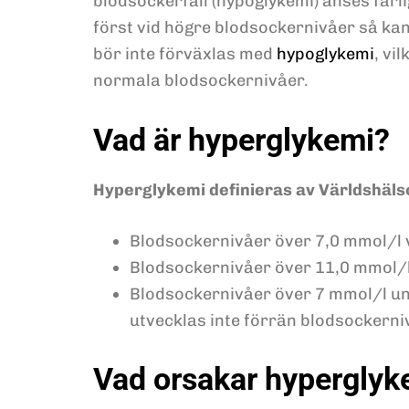
blodsockerfall (hypoglykemi) anses far
först vid högre blodsockernivåer så ka
bör inte förväxlas med
hypoglykemi
, vi
normala blodsockernivåer.
Vad är hyperglykemi?
Hyperglykemi definieras av Världshäls
Blodsockernivåer över 7,0 mmol/l 
Blodsockernivåer över 11,0 mmol/l
Blodsockernivåer över 7 mmol/l un
utvecklas inte förrän blodsockerni
Vad orsakar hyperglyk