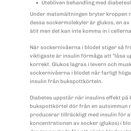
Utebliven behandling med diabeteslä
Under matsmältningen bryter kroppen ner
dessa sockermolekyler är glukos, en av d
ätit men det kan inte komma in i cellerna
När sockernivåerna i blodet stiger så fr
viktigaste är insulin förmåga att ”låsa u
korrekt. Glukos lagras i levern och mus
sockernivåerna i blodet når farligt hög
insulin från bukspottkörteln.
Diabetes uppstår när insulins effekt på
bukspottkörtel dör från en autoimmun reak
producerar tillräckligt med insulin för a
koncentrationen av socker (glukos) i blo