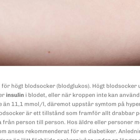
för högt blodsocker (blodglukos). Högt blodsocker 
ter
insulin
i blodet, eller när kroppen inte kan använda
e än 11,1 mmol/l, däremot uppstår symtom på hyper
odsocker är ett tillstånd som framför allt drabbar
 från person till person. Hos äldre eller personer
om anses rekommenderat för en diabetiker. Anledning