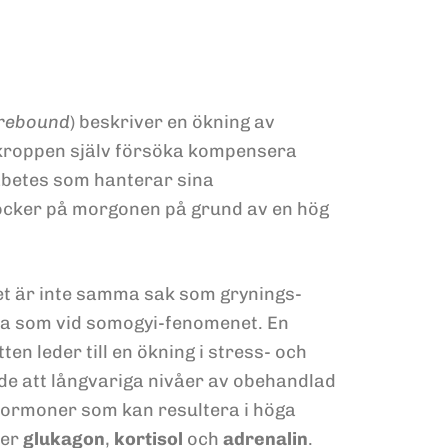
 rebound
) beskriver en ökning av
 kroppen själv försöka kompensera
abetes som hanterar sina
socker på morgonen på grund av en hög
et är inte samma sak som grynings-
ma som vid somogyi-fenomenet. En
en leder till en ökning i stress- och
de att långvariga nivåer av obehandlad
sshormoner som kan resultera i höga
ter
glukagon
,
kortisol
och
adrenalin
.