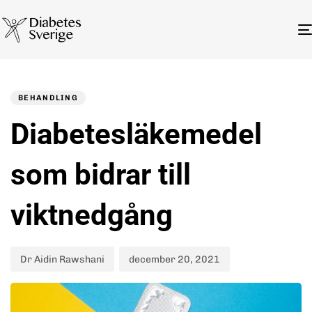
Author
Published
PUBLISHED
on:
IN:
BEHANDLING
Diabetesläkemedel
som bidrar till
viktnedgång
Dr Aidin Rawshani
december 20, 2021