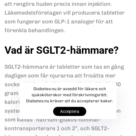
att rengöra huden precis innan injektion.
Läkemedelsföretagen vill producera tabletter
som fungerar som GLP-1 analoger för att
förenkla behandlingen.
Vad är SGLT2-hämmare?
SGLT2-hämmare är tabletter som tas en gång
dagligen som får njurarna att frisätta mer
socker (glukos) i urinen, vanligtvis 65 till 100
Diabetes.nu är avsedd för läkare och
gram dagligen (100 gram är ungefär 400
sjuksköterskor med förskrivningsrätt.
Diabetes.nu kräver att du accepterar kakor.
kalorier, om du undrar). Njurarna har ett
system för att absorbera glukos från urinen
Acceptera
som kallas ”natrium-glukos-luminal-
kontransporterare 1 och 2”, och SGLT2-